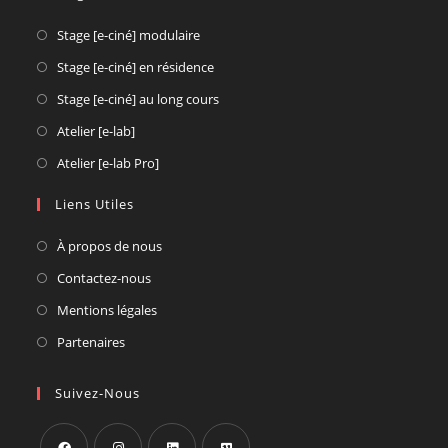
Opens
Stage [e-ciné] modulaire
in
Opens
Stage [e-ciné] en résidence
a
in
Opens
Stage [e-ciné] au long cours
new
a
in
Opens
Atelier [e-lab]
tab
new
a
in
Opens
Atelier [e-lab Pro]
tab
new
a
in
tab
new
Liens Utiles
a
tab
new
À propos de nous
tab
Contactez-nous
Mentions légales
Partenaires
Suivez-Nous