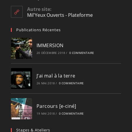
in
your
Autre site:
application
Mil'Yeux Ouverts - Plateforme
Publications Récentes
IMMERSION
20 DÉCEMBRE 2018
/
0 COMMENTAIRE
J’ai mal à la terre
26 MAI 2018
/
0 COMMENTAIRE
Parcours [e-ciné]
19 MAI 2018
/
0 COMMENTAIRE
Stages & Ateliers