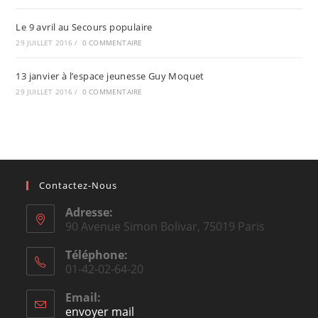
Le 9 avril au Secours populaire
29 JUILLET 2016
/
0 COMMENTAIRE
13 janvier à l’espace jeunesse Guy Moquet
29 JUILLET 2016
/
0 COMMENTAIRE
Contactez-Nous
Adresse:
90 Avenue Simon Bolivar, 75019 Paris
Téléphone:
01-42-02-64-20
Email:
envoyer mail
Opens