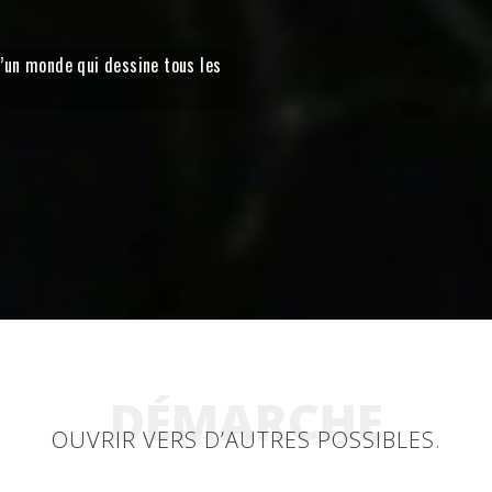
d’un monde qui dessine tous les
DÉMARCHE
OUVRIR VERS D’AUTRES POSSIBLES.