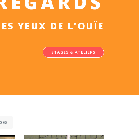
REGARDS
LES YEUX DE L’OUÏE
STAGES & ATELIERS
GES