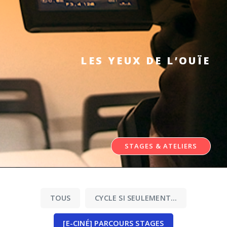
LES YEUX DE L’OUÏE
STAGES & ATELIERS
TOUS
CYCLE SI SEULEMENT…
[E-CINÉ] PARCOURS STAGES