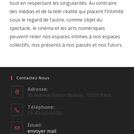
tout en respectant les singularités. Au contraire
des médias et de la télé-réalité qui placent l’intimité
sous le regard de l’autre, comme objet du
spectacle, le cinéma et les arts numériques
peuvent relier nos espaces intimes à nos espaces
collectifs, nos présents à nos passés et nos futurs.
Contactez-Nous
Adresse:
90 Avenue Simon Bolivar, 75019 Paris
Téléphone:
01-42-02-64-20
Email:
envoyer mail