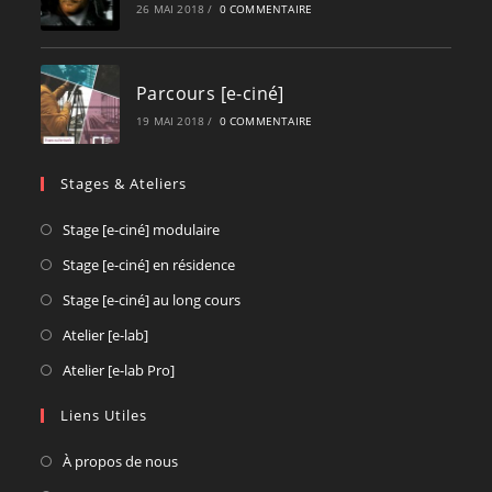
26 MAI 2018
/
0 COMMENTAIRE
Parcours [e-ciné]
19 MAI 2018
/
0 COMMENTAIRE
Stages & Ateliers
Opens
Stage [e-ciné] modulaire
in
Opens
Stage [e-ciné] en résidence
a
in
Opens
Stage [e-ciné] au long cours
new
a
in
Opens
Atelier [e-lab]
tab
new
a
in
Opens
Atelier [e-lab Pro]
tab
new
a
in
tab
new
Liens Utiles
a
tab
new
À propos de nous
tab