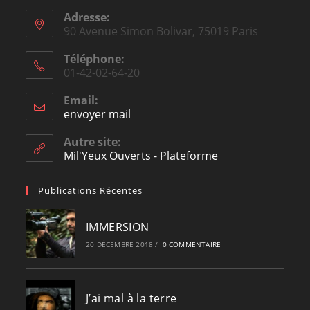
Adresse:
90 Avenue Simon Bolivar, 75019 Paris
Téléphone:
01-42-02-64-20
Email:
envoyer mail
Opens
in
your
Autre site:
application
Mil'Yeux Ouverts - Plateforme
Publications Récentes
IMMERSION
20 DÉCEMBRE 2018
/
0 COMMENTAIRE
J’ai mal à la terre