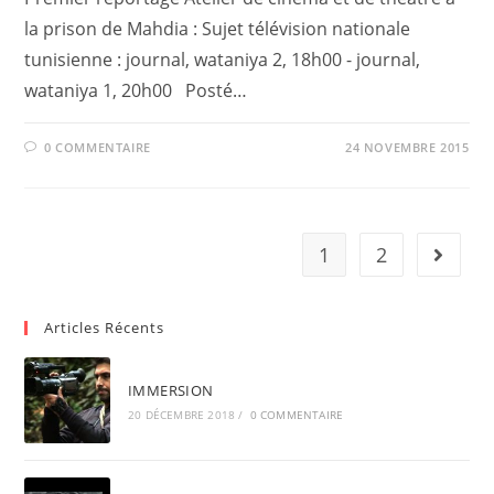
la prison de Mahdia : Sujet télévision nationale
tunisienne : journal, wataniya 2, 18h00 - journal,
wataniya 1, 20h00 Posté…
0 COMMENTAIRE
24 NOVEMBRE 2015
1
2
Go to t
Articles Récents
IMMERSION
20 DÉCEMBRE 2018
/
0 COMMENTAIRE