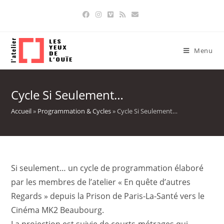
Skip
to
content
Menu
Cycle Si Seulement…
Accueil
»
Programmation & Cycles
»
Cycle Si Seulement…
Si seulement… un cycle de programmation élaboré
par les membres de l’atelier « En quête d’autres
Regards » depuis la Prison de Paris-La-Santé vers le
Cinéma MK2 Beaubourg.