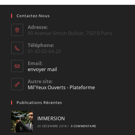
Contactez-Nous
Adresse:
90 Avenue Simon Bolivar, 75019 Paris
Téléphone:
01-42-02-64-20
Email:
envoyer mail
Opens
in
your
Autre site:
application
Mil'Yeux Ouverts - Plateforme
Publications Récentes
IMMERSION
20 DÉCEMBRE 2018
/
0 COMMENTAIRE