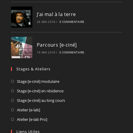
J’ai mal à la terre
26 MAI 2018
/
0 COMMENTAIRE
Parcours [e-ciné]
19 MAI 2018
/
0 COMMENTAIRE
Stages & Ateliers
Opens
Stage [e-ciné] modulaire
in
Opens
Stage [e-ciné] en résidence
a
in
Opens
Stage [e-ciné] au long cours
new
a
in
Opens
Atelier [e-lab]
tab
new
a
in
Opens
Atelier [e-lab Pro]
tab
new
a
in
tab
new
Liens Utiles