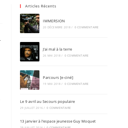
Articles Récents
IMMERSION
20 DÉCEMBRE 2018
/
0 COMMENTAIRE
-
J’ai mal à la terre
26 MAI 2018
/
0 COMMENTAIRE
Parcours [e-ciné]
19 MAI 2018
/
0 COMMENTAIRE
e
Le 9 avril au Secours populaire
29 JUILLET 2016
/
0 COMMENTAIRE
13 janvier à l’espace jeunesse Guy Moquet
29 JUILLET 2016
/
0 COMMENTAIRE