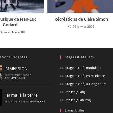
usique de Jean-Luc
Récréations de Claire Simon
Godard
26 janvier 2006
3 décembre 2009
cations Récentes
Stages & Ateliers
Opens
Stage [e-ciné] modulaire
IMMERSION
in
Ope
20 DÉCEMBRE 2018
/
Stage [e-ciné] en résidence
0 COMMENTAIRE
a
in
Ope
Stage [e-ciné] au long cours
new
a
in
Opens
Atelier [e-lab]
tab
new
J’ai mal à la terre
a
in
Opens
Atelier [e-lab Pro]
tab
new
26 MAI 2018
/
0 COMMENTAIRE
a
in
tab
new
Liens Utiles
a