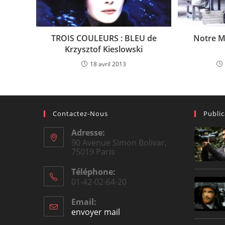
TROIS COULEURS : BLEU de
Notre M
Krzysztof Kieslowski
18 avril 2013
Contactez-Nous
Publi
Adresse:
90 Avenue Simon Bolivar,
75019 Paris
Téléphone:
01-42-02-64-20
Email:
envoyer mail
Opens
in