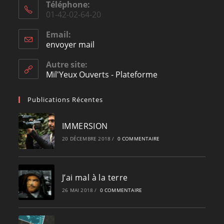
Téléphone:
01-42-02-64-20
Email:
envoyer mail
Opens
in
your
Autre site:
application
Mil'Yeux Ouverts - Plateforme
Publications Récentes
IMMERSION
20 DÉCEMBRE 2018
/
0 COMMENTAIRE
J’ai mal à la terre
26 MAI 2018
/
0 COMMENTAIRE