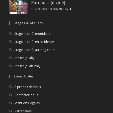
Parcours [e-ciné]
19 MAI 2018
/
0 COMMENTAIRE
Stages & Ateliers
Opens
Stage [e-ciné] modulaire
in
Opens
Stage [e-ciné] en résidence
a
in
Opens
Stage [e-ciné] au long cours
new
a
in
Opens
Atelier [e-lab]
tab
new
a
in
Opens
Atelier [e-lab Pro]
tab
new
a
in
tab
new
Liens Utiles
a
tab
new
À propos de nous
tab
Contactez-nous
Mentions légales
Partenaires