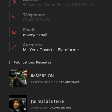
90 Avenue Simon Bolivar, 75019 Paris
Téléphone:
01-42-02-64-20
Email:
envoyer mail
Opens
in
your
Autre site:
application
Mil'Yeux Ouverts - Plateforme
Publications Récentes
IMMERSION
20 DÉCEMBRE 2018
/
0 COMMENTAIRE
J’ai mal à la terre
26 MAI 2018
/
0 COMMENTAIRE