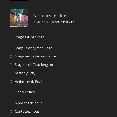
Parcours [e-ciné]
19 MAI 2018
/
0 COMMENTAIRE
Stages & Ateliers
Opens
Stage [e-ciné] modulaire
in
Opens
Stage [e-ciné] en résidence
a
in
Opens
Stage [e-ciné] au long cours
new
a
in
Opens
Atelier [e-lab]
tab
new
a
in
Opens
Atelier [e-lab Pro]
tab
new
a
in
tab
new
Liens Utiles
a
tab
new
À propos de nous
tab
Contactez-nous