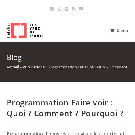
Skip
to
content
Menu
Blog
Accueil
»
Publications
»
Programmation Faire voir : Quoi ? Comment ? P
Programmation Faire voir :
Quoi ? Comment ? Pourquoi ?
Programmation d’oeuvres audiovisuelles courtes et