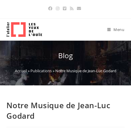
Skip
to
content
Menu
Blog
Accueil
»
Publications
»
Notre Musique de Jean-Luc Godard
Notre Musique de Jean-Luc
Godard