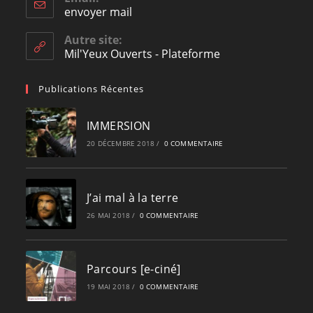
envoyer mail
Opens
in
your
Autre site:
application
Mil'Yeux Ouverts - Plateforme
Publications Récentes
IMMERSION
20 DÉCEMBRE 2018
/
0 COMMENTAIRE
J’ai mal à la terre
26 MAI 2018
/
0 COMMENTAIRE
Parcours [e-ciné]
19 MAI 2018
/
0 COMMENTAIRE