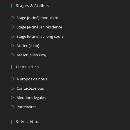
Stages & Ateliers
Opens
Stage [e-ciné] modulaire
in
Opens
Stage [e-ciné] en résidence
a
in
Opens
Stage [e-ciné] au long cours
new
a
in
Opens
Atelier [e-lab]
tab
new
a
in
Opens
Atelier [e-lab Pro]
tab
new
a
in
tab
new
Liens Utiles
a
tab
new
À propos de nous
tab
Contactez-nous
Mentions légales
Partenaires
Suivez-Nous