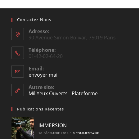
Contactez-Nous
Adresse:
90 Avenue Simon Bolivar, 75019 Paris
Téléphone:
01-42-02-64-20
Email:
envoyer mail
Opens
in
your
Autre site:
application
Mil'Yeux Ouverts - Plateforme
Publications Récentes
IMMERSION
20 DÉCEMBRE 2018
/
0 COMMENTAIRE