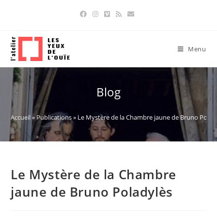
Skip
to
content
Menu
Blog
Accueil
»
Publications
»
Le Mystère de la Chambre jaune de Bruno Polad
Le Mystère de la Chambre
jaune de Bruno Poladylès