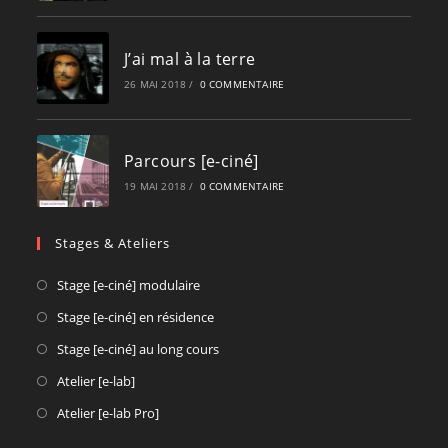
J’ai mal à la terre
26 MAI 2018
/
0 COMMENTAIRE
Parcours [e-ciné]
19 MAI 2018
/
0 COMMENTAIRE
Stages & Ateliers
Opens
Stage [e-ciné] modulaire
in
Opens
Stage [e-ciné] en résidence
a
in
Opens
Stage [e-ciné] au long cours
new
a
in
Opens
Atelier [e-lab]
tab
new
a
in
Opens
Atelier [e-lab Pro]
tab
new
a
in
tab