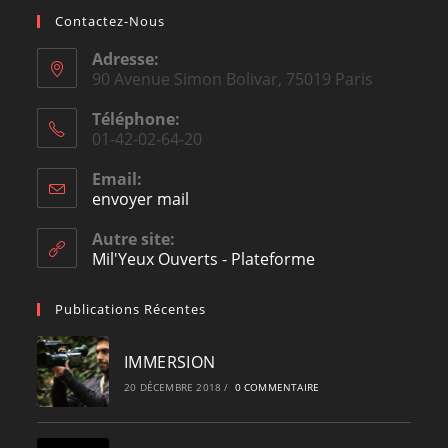
Contactez-Nous
Adresse:
90 Avenue Simon Bolivar, 75019 Paris
Téléphone:
01-42-02-64-20
Email:
envoyer mail
Opens
in
your
Autre site:
application
Mil'Yeux Ouverts - Plateforme
Publications Récentes
IMMERSION
20 DÉCEMBRE 2018
/
0 COMMENTAIRE