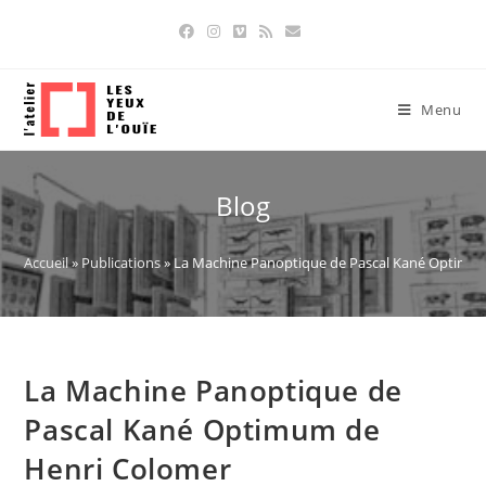
Skip
to
content
Menu
Blog
Accueil
»
Publications
»
La Machine Panoptique de Pascal Kané Optimu
La Machine Panoptique de
Pascal Kané Optimum de
Henri Colomer