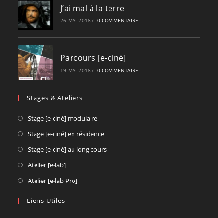
J’ai mal à la terre
26 MAI 2018
/
0 COMMENTAIRE
Parcours [e-ciné]
19 MAI 2018
/
0 COMMENTAIRE
Stages & Ateliers
Opens
Stage [e-ciné] modulaire
in
Opens
Stage [e-ciné] en résidence
a
in
Opens
Stage [e-ciné] au long cours
new
a
in
Opens
Atelier [e-lab]
tab
new
a
in
Opens
Atelier [e-lab Pro]
tab
new
a
in
tab
new
Liens Utiles
a
tab
new