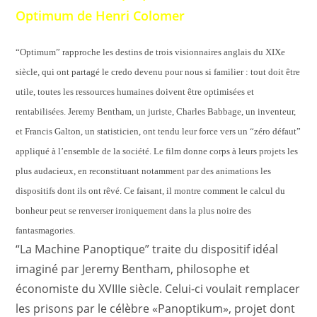
Optimum de Henri Colomer
“Optimum” rapproche les destins de trois visionnaires anglais du XIXe
siècle, qui ont partagé le credo devenu pour nous si familier : tout doit être
utile, toutes les ressources humaines doivent être optimisées et
rentabilisées.
Jeremy Bentham, un juriste, Charles Babbage, un inventeur,
et Francis Galton, un statisticien, ont tendu leur force vers un “zéro défaut”
appliqué à l’ensemble de la société.
Le film donne corps à leurs projets les
plus audacieux, en reconstituant notamment par des animations les
dispositifs dont ils ont rêvé. Ce faisant, il montre comment le calcul du
bonheur peut se renverser ironiquement dans la plus noire des
fantasmagories.
“La Machine Panoptique” traite du dispositif idéal
imaginé par Jeremy Bentham, philosophe et
économiste du XVIIIe siècle. Celui-ci voulait remplacer
les prisons par le célèbre «Panoptikum», projet dont