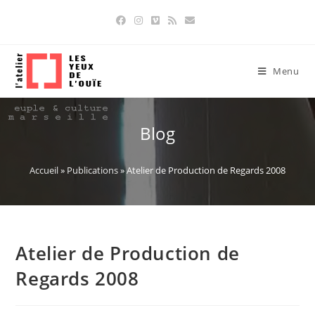
Skip
to
content
Menu
Blog
Accueil
»
Publications
»
Atelier de Production de Regards 2008
Atelier de Production de
Regards 2008