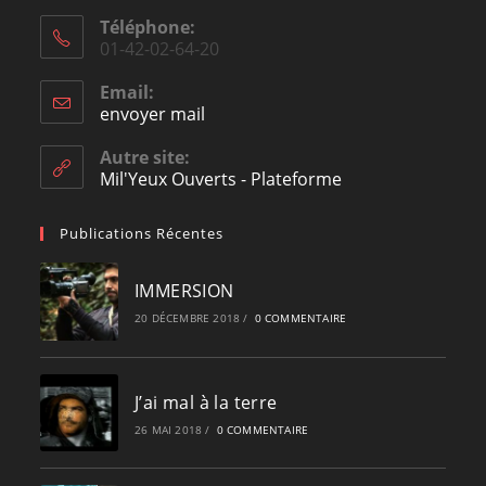
Téléphone:
01-42-02-64-20
Email:
envoyer mail
Opens
in
your
Autre site:
application
Mil'Yeux Ouverts - Plateforme
Publications Récentes
IMMERSION
20 DÉCEMBRE 2018
/
0 COMMENTAIRE
J’ai mal à la terre
26 MAI 2018
/
0 COMMENTAIRE