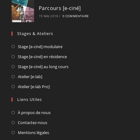
Parcours [e-ciné]
19 MAI 2018
/
0 COMMENTAIRE
Stages & Ateliers
Opens
Stage [e-ciné] modulaire
in
Opens
Stage [e-ciné] en résidence
a
in
Opens
Stage [e-ciné] au long cours
new
a
in
Opens
Atelier [e-lab]
tab
new
a
in
Opens
Atelier [e-lab Pro]
tab
new
a
in
tab
new
Liens Utiles
a
tab
new
À propos de nous
tab
Contactez-nous
Mentions légales